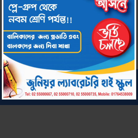
Download
সর্বস্বত্ব সংরক্ষিত © ২০২২ জুনিয়র ল্যাবরেটরি হাই স্কুল
কারিগরি সহায়তায়:
chool by Amar Uddog Limited
Amar S