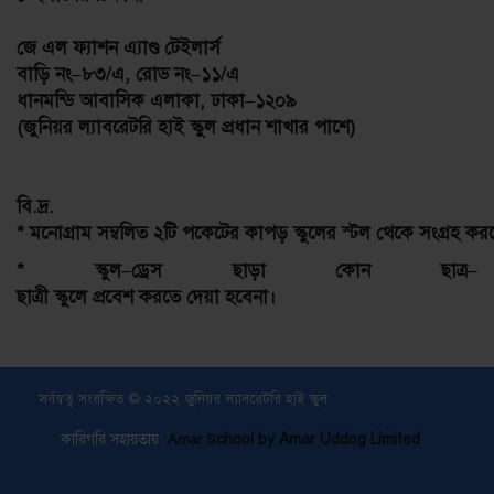
জে
এল
ফ্যাশন
এ্যাণ্ড
টেইলার্স
বাড়ি
নং
–
৮৩
/
এ
,
রোড
নং
–
১১
/
এ
ধানমন্ডি
আবাসিক
এলাকা
,
ঢাকা
–
১২০৯
(
জুনিয়র
ল্যাবরেটরি
হাই
স্কুল
প্রধান
শাখার
পাশে
)
বি
.
দ্র
.
*
মনোগ্রাম
সম্বলিত
২টি
পকেটের
কাপড়
স্কুলের
স্টল
থেকে
সংগ্রহ
কর
*
স্কুল
–
ড্রেস
ছাড়া
কোন
ছাত্র
–
ছাত্রী
স্কুলে
প্রবেশ
করতে
দেয়া
হবেনা।
সর্বস্বত্ব সংরক্ষিত © ২০২২ জুনিয়র ল্যাবরেটরি হাই স্কুল
কারিগরি সহায়তায়:
chool by Amar Uddog Limited
Amar S