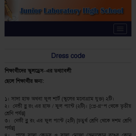
Toggle
naviga
Dress code
শিক্ষার্থীদের
স্কুলড্রেস
–
এর
তথ্যাবলী
ছেলে
শিক্ষার্থীর
জন্য
:
১। সাদা হাফ অথবা ফুল শার্ট (স্কুলের মনোগ্রাম যুক্ত) ২টি।
২। নেভী ব্লু রং এর হাফ / ফুল প্যান্ট (২টি)। [প্লে-গ্র“প থেকে তৃতীয়
শ্রেণি পর্যন্ত]
৩। নেভী ব্লু রং এর ফুল প্যান্ট (২টি) [চতুর্থ শ্রেণি থেকে দশম শ্রেণি
পর্যন্ত]
৪। পায়ে সাদা কেড্স ও সাদা মোজা (অন্যকোন রঙের কোন