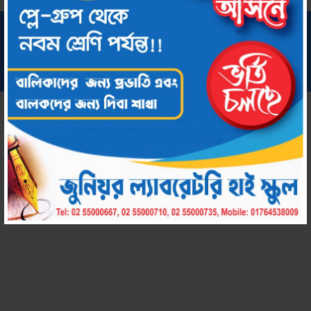
সর্বস্বত্ব সংরক্ষিত © ২০২২ জুনিয়র ল্যাবরেটরি হাই স্কুল
কারিগরি সহায়তায়:
chool by Amar Uddog Limited
Amar S