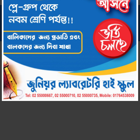
সর্বস্বত্ব সংরক্ষিত © ২০২২ জুনিয়র ল্যাবরেটরি হাই স্কুল
কারিগরি সহায়তায়:
chool by Amar Uddog Limited
Amar S