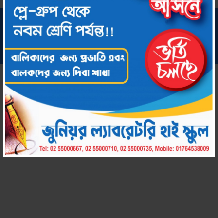
সর্বস্বত্ব সংরক্ষিত © ২০২২ জুনিয়র ল্যাবরেটরি হাই স্কুল
কারিগরি সহায়তায়:
chool by Amar Uddog Limited
Amar S