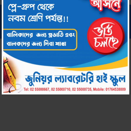
সর্বস্বত্ব সংরক্ষিত © ২০২২ জুনিয়র ল্যাবরেটরি হাই স্কুল
কারিগরি সহায়তায়:
chool by Amar Uddog Limited
Amar S