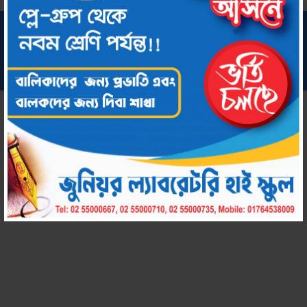
সর্বস্বত্ব সংরক্ষিত © ২০২২ জুনিয়র ল্যাবরেটরি হাই স্কুল
কারিগরি সহায়তায়:
chool by Amar Uddog Limited
Amar S