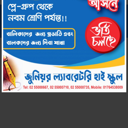
সর্বস্বত্ব সংরক্ষিত © ২০২২ জুনিয়র ল্যাবরেটরি হাই স্কুল
কারিগরি সহায়তায়:
chool by Amar Uddog Limited
Amar S