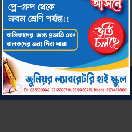
Download
সর্বস্বত্ব সংরক্ষিত © ২০২২ জুনিয়র ল্যাবরেটরি হাই স্কুল
কারিগরি সহায়তায়:
chool by Amar Uddog Limited
Amar S