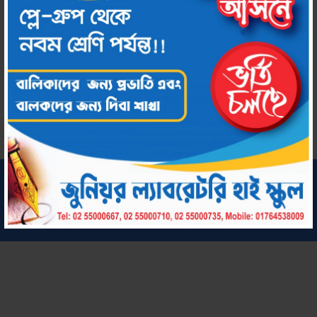
Download
সর্বস্বত্ব সংরক্ষিত © ২০২২ জুনিয়র ল্যাবরেটরি হাই স্কুল
কারিগরি সহায়তায়:
chool by Amar Uddog Limited
Amar S